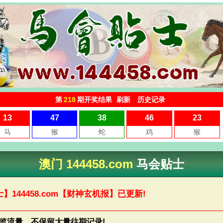
澳门 144458.com
马会贴士
士】
144458.com
【财神玄机报】已更新!
浏览流量，不保留大量往期记录!