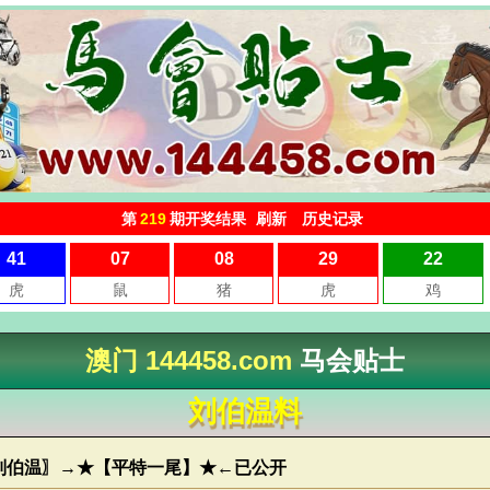
澳门 144458.com
马会贴士
刘伯温料
 〖刘伯温〗→★【平特一尾】★←已公开